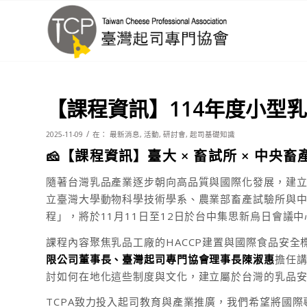
【課程資訊】114年度小型
/
2025-11-09
在：
最新消息
,
活動
,
研討會
,
起司基礎知識
🧀【課程資訊】臺大 × 畜試所 × 中
隨著台灣乳品產業逐步朝向高品質與國際化發展，建立
立臺灣大學動物科學技術學系、農業部畜產試驗所與中
程」，將於11月11日至12日於台中集思新烏日會議
課程內容聚焦乳品工廠的HACCP建置與國際食品安
限公司董事長、臺灣起司專門協會理事長陳淑惠
擔任
討如何在地化這些制度與文化，建立屬於台灣的乳品
TCPA致力投入起司教育與產業推廣，我們希望將國