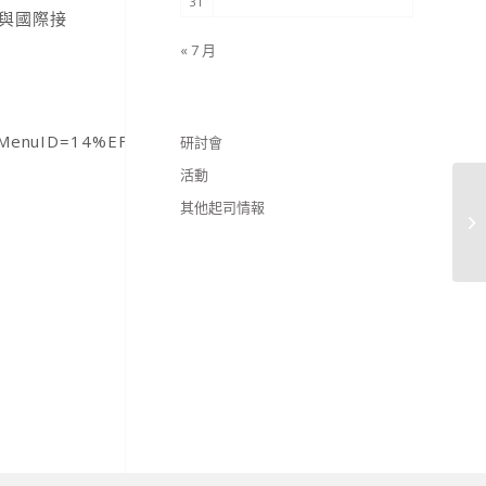
31
與國際接
« 7 月
nuID=14%EF%BC%86pn=3&frontTitleMenuID=14&front
研討會
活動
其他起司情報
〈
實