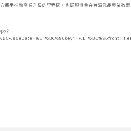
三方攜手推動產業升級的里程碑，也展現協會在台灣乳品專業教育
spx?
BC%86eDate=%EF%BC%86key1=%EF%BC%86frontTitleMe