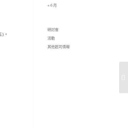
« 6 月
研討會
五)。
活動
其他起司情報
1
學