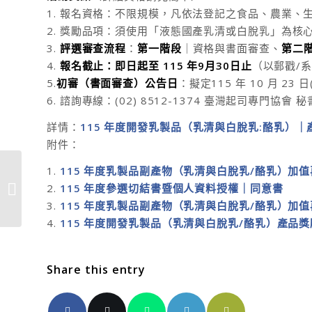
1. 報名資格：不限規模，凡依法登記之食品、農業
2. 獎勵品項：須使用「液態國產乳清或白脫乳」為核
3.
評選審查流程
：
第一階段
｜資格與書面審查、
第二
4.
報名截止：即日起至 115 年9月30日止
（以郵戳/
5.
初審（書面審查）公告日
：擬定115 年 10 月 23 
6. 諮詢專線：(02) 8512-1374 臺灣起司專門協會 
詳情：
115 年度開發乳製品（乳清與白脫乳:酪乳）
附件：
1.
115 年度乳製品副產物（乳清與白脫乳/酪乳）加
115年度臺灣起司人才培育「起司入門
2.
115 年度參選切結書暨個人資料授權｜同意書
學習營」，現正開放...
3.
115 年度乳製品副產物（乳清與白脫乳/酪乳）加
4.
115 年度開發乳製品（乳清與白脫乳/酪乳）產品
Share this entry