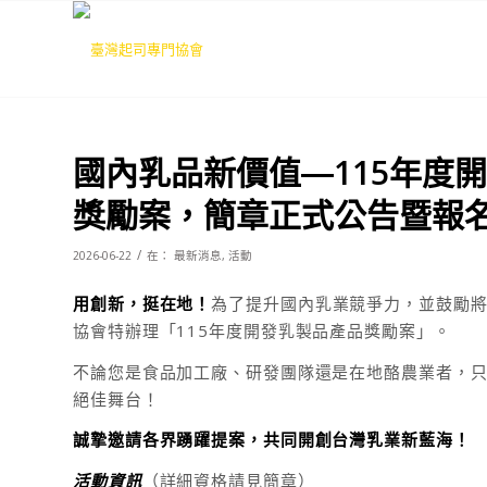
國內乳品新價值―115年度
獎勵案，簡章正式公告暨報
/
2026-06-22
在：
最新消息
,
活動
用創新，挺在地！
為了提升國內乳業競爭力，並鼓勵將
協會特辦理「115年度開發乳製品產品獎勵案」。
不論您是食品加工廠、研發團隊還是在地酪農業者，
絕佳舞台！
誠摯邀請各界踴躍提案，共同開創台灣乳業新藍海！
活動資訊
（詳細資格請見簡章）