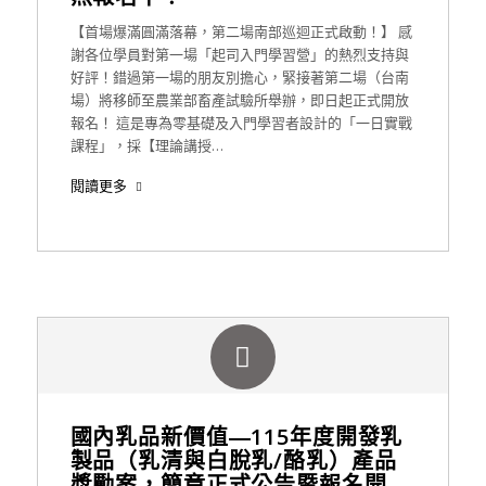
【首場爆滿圓滿落幕，第二場南部巡迴正式啟動！】 感
謝各位學員對第一場「起司入門學習營」的熱烈支持與
好評！錯過第一場的朋友別擔心，緊接著第二場（台南
場）將移師至農業部畜產試驗所舉辦，即日起正式開放
報名！ 這是專為零基礎及入門學習者設計的「一日實戰
課程」，採【理論講授…
閱讀更多
國內乳品新價值―115年度開發乳
製品（乳清與白脫乳/酪乳）產品
獎勵案，簡章正式公告暨報名開