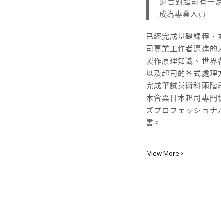
適合對起司有一
成為專業人員
已經完成基礎課程、
司專業工作者邁進的
製作原理知識、世界
以及起司的各式處理
完成筆試與術科兩階
本會與日本起司專門
ズプロフェッショナ
書。
View More