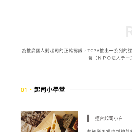
為推廣國人對起司的正確認識，TCPA推出一系列的
會（ＮＰＯ法人チー
01．
起司小學堂
適合起司小白
想知道平常吃到的莫