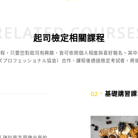
RELATED COURSE
起司檢定相關課程
課程，只要您對起司有興趣，皆可依照個人程度與喜好報名。其中
ズプロフェッショナル協会）合作，課程後通過檢定考試者，將
02．
基礎講習課
札瑞拉是怎麼做出來的