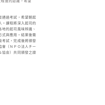
定程度的認識，希望
並通過考試，希望朝起
人。課程將深入起司的
各地的起司風味辨識、
方式與應用。結業後需
段考試，完成後將頒發
協會（ＮＰＯ法人チー
ル協会）共同頒發之證