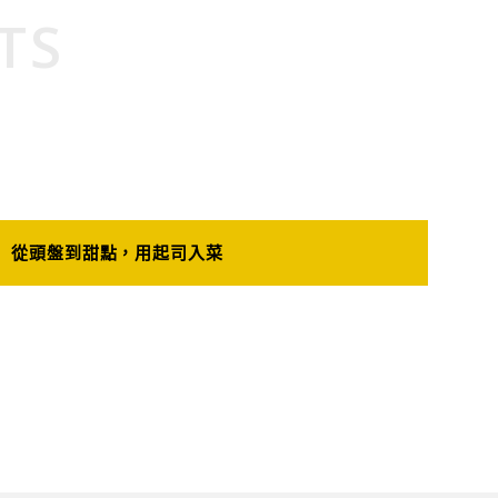
TS
從頭盤到甜點，用起司入菜