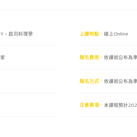
IY、起司料理學
上課地點．
線上Online
食家
報名費用．
依課前公布為
報名方式．
依課前公布為
注意事項．
本課程預計20