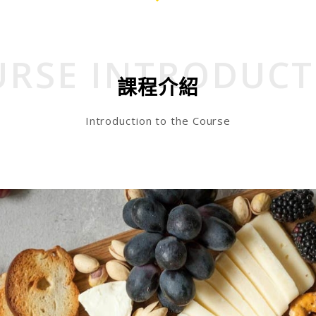
URSE INTRODUCT
課程介紹
Introduction to the Course