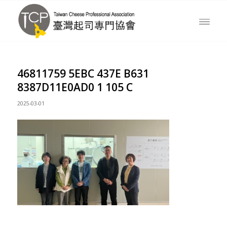
46811759 5EBC 437E B631
8387D11E0AD0 1 105 C
2025-03-01